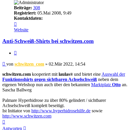
Beiträge:
308
Registriert:
05.Mai 2008, 9:49
Kontaktdaten:
Kontaktdaten
von
Website
schwitzen_com
Anti-Schweiß-Shirts bei schwitzen.com
Zitieren
Beitrag
von
schwitzen_com
»
02.Mär 2022, 14:54
schwitzen.com
kooperiert mit
laulas
und bietet eine
Auswahl der
®
Funktionsshirts gegen sichtbaren Achselschweiß
neben dem
eigenen Webshop nun auch über den bekannten
Marktplatz
Otto
an.
Sascha Ballweg
Palmare Hyperhidrose zu über 80% gelindert / sichtbarer
Achselschweiß komplett beseitigt.
Ist Initiator von
http://www.hyperhidrosehilfe.de
sowie
http://www.schwitzen.com
Nach
oben
Antworten