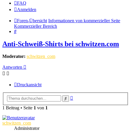
FAQ
Anmelden
Foren-Übersicht
Informationen von kommerzieller Seite
Kommerzieller Bereich
Suche
Anti-Schweiß-Shirts bei schwitzen.com
Moderator:
schwitzen_com
Antworten
Druckansicht
Erweiterte
Suche
Suche
1 Beitrag • Seite
1
von
1
schwitzen_com
Administrator