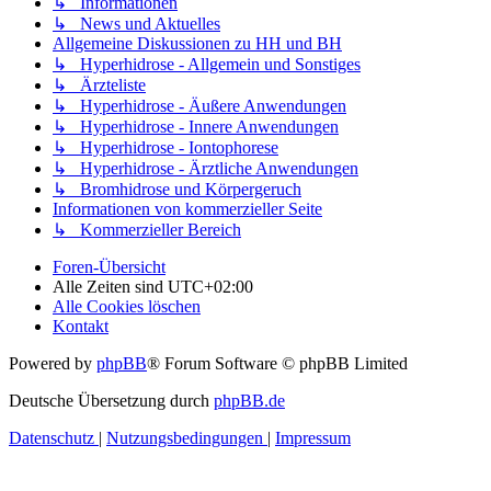
↳ Informationen
↳ News und Aktuelles
Allgemeine Diskussionen zu HH und BH
↳ Hyperhidrose - Allgemein und Sonstiges
↳ Ärzteliste
↳ Hyperhidrose - Äußere Anwendungen
↳ Hyperhidrose - Innere Anwendungen
↳ Hyperhidrose - Iontophorese
↳ Hyperhidrose - Ärztliche Anwendungen
↳ Bromhidrose und Körpergeruch
Informationen von kommerzieller Seite
↳ Kommerzieller Bereich
Foren-Übersicht
Alle Zeiten sind
UTC+02:00
Alle Cookies löschen
Kontakt
Powered by
phpBB
® Forum Software © phpBB Limited
Deutsche Übersetzung durch
phpBB.de
Datenschutz
|
Nutzungsbedingungen
|
Impressum