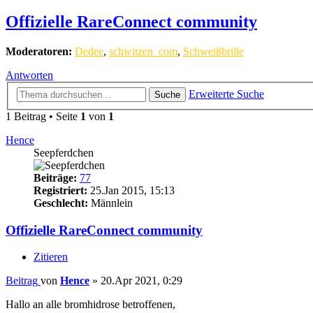
Offizielle RareConnect community
Moderatoren:
Dedee
,
schwitzen_com
,
Schweißbrille
Antworten
Erweiterte Suche
Suche
1 Beitrag • Seite
1
von
1
Hence
Seepferdchen
Beiträge:
77
Registriert:
25.Jan 2015, 15:13
Geschlecht:
Männlein
Offizielle RareConnect community
Zitieren
Beitrag
von
Hence
»
20.Apr 2021, 0:29
Hallo an alle bromhidrose betroffenen,