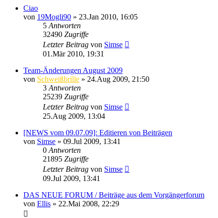
Ciao
von
19Mogli90
»
23.Jan 2010, 16:05
5
Antworten
32490
Zugriffe
Letzter Beitrag
von
Simse
01.Mär 2010, 19:31
Team-Änderungen August 2009
von
Schweißbrille
»
24.Aug 2009, 21:50
3
Antworten
25239
Zugriffe
Letzter Beitrag
von
Simse
25.Aug 2009, 13:04
[NEWS vom 09.07.09]: Editieren von Beiträgen
von
Simse
»
09.Jul 2009, 13:41
0
Antworten
21895
Zugriffe
Letzter Beitrag
von
Simse
09.Jul 2009, 13:41
DAS NEUE FORUM / Beiträge aus dem Vorgängerforum
von
Ellis
»
22.Mai 2008, 22:29