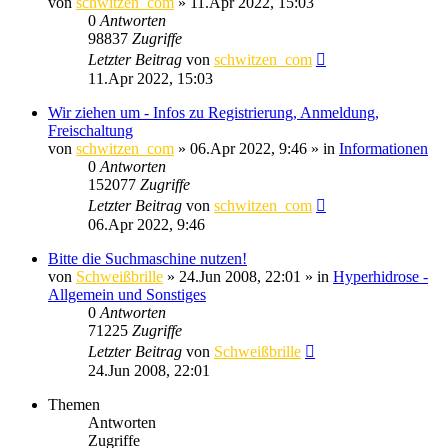
von
schwitzen_com
»
11.Apr 2022, 15:03
0
Antworten
98837
Zugriffe
Letzter Beitrag
von
schwitzen_com
11.Apr 2022, 15:03
Wir ziehen um - Infos zu Registrierung, Anmeldung,
Freischaltung
von
schwitzen_com
»
06.Apr 2022, 9:46
» in
Informationen
0
Antworten
152077
Zugriffe
Letzter Beitrag
von
schwitzen_com
06.Apr 2022, 9:46
Bitte die Suchmaschine nutzen!
von
Schweißbrille
»
24.Jun 2008, 22:01
» in
Hyperhidrose -
Allgemein und Sonstiges
0
Antworten
71225
Zugriffe
Letzter Beitrag
von
Schweißbrille
24.Jun 2008, 22:01
Themen
Antworten
Zugriffe