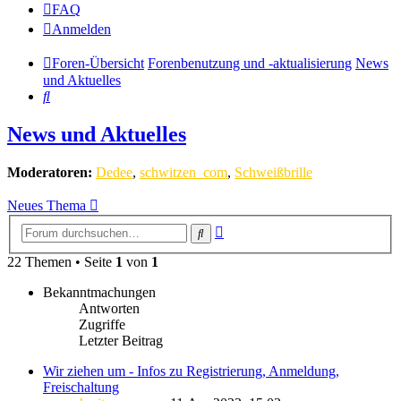
FAQ
Anmelden
Foren-Übersicht
Forenbenutzung und -aktualisierung
News
und Aktuelles
Suche
News und Aktuelles
Moderatoren:
Dedee
,
schwitzen_com
,
Schweißbrille
Neues Thema
Erweiterte
Suche
Suche
22 Themen • Seite
1
von
1
Bekanntmachungen
Antworten
Zugriffe
Letzter Beitrag
Wir ziehen um - Infos zu Registrierung, Anmeldung,
Freischaltung