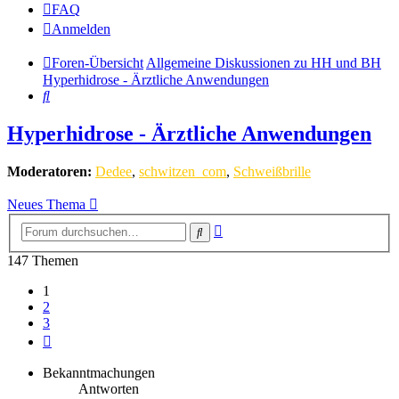
FAQ
Anmelden
Foren-Übersicht
Allgemeine Diskussionen zu HH und BH
Hyperhidrose - Ärztliche Anwendungen
Suche
Hyperhidrose - Ärztliche Anwendungen
Moderatoren:
Dedee
,
schwitzen_com
,
Schweißbrille
Neues Thema
Erweiterte
Suche
Suche
147 Themen
1
2
3
Nächste
Bekanntmachungen
Antworten