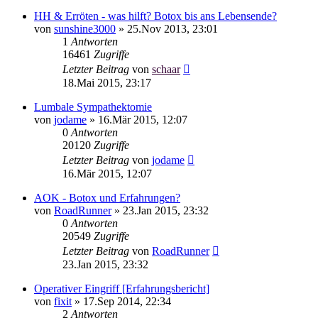
HH & Erröten - was hilft? Botox bis ans Lebensende?
von
sunshine3000
»
25.Nov 2013, 23:01
1
Antworten
16461
Zugriffe
Letzter Beitrag
von
schaar
18.Mai 2015, 23:17
Lumbale Sympathektomie
von
jodame
»
16.Mär 2015, 12:07
0
Antworten
20120
Zugriffe
Letzter Beitrag
von
jodame
16.Mär 2015, 12:07
AOK - Botox und Erfahrungen?
von
RoadRunner
»
23.Jan 2015, 23:32
0
Antworten
20549
Zugriffe
Letzter Beitrag
von
RoadRunner
23.Jan 2015, 23:32
Operativer Eingriff [Erfahrungsbericht]
von
fixit
»
17.Sep 2014, 22:34
2
Antworten