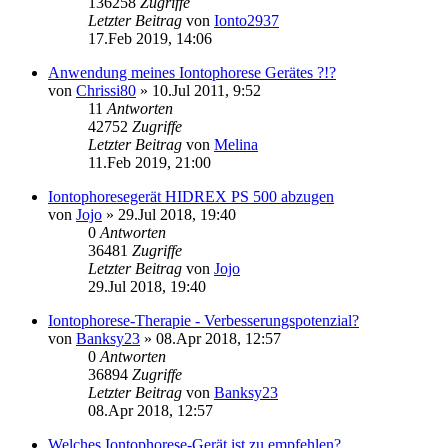
136258
Zugriffe
Letzter Beitrag
von
Ionto2937
17.Feb 2019, 14:06
Anwendung meines Iontophorese Gerätes ?!?
von
Chrissi80
»
10.Jul 2011, 9:52
11
Antworten
42752
Zugriffe
Letzter Beitrag
von
Melina
11.Feb 2019, 21:00
Iontophoresegerät HIDREX PS 500 abzugen
von
Jojo
»
29.Jul 2018, 19:40
0
Antworten
36481
Zugriffe
Letzter Beitrag
von
Jojo
29.Jul 2018, 19:40
Iontophorese-Therapie - Verbesserungspotenzial?
von
Banksy23
»
08.Apr 2018, 12:57
0
Antworten
36894
Zugriffe
Letzter Beitrag
von
Banksy23
08.Apr 2018, 12:57
Welches Iontophorese-Gerät ist zu empfehlen?