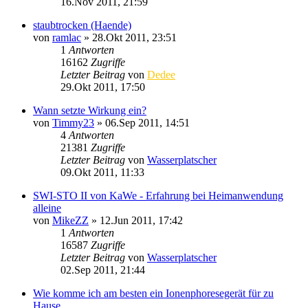
16.Nov 2011, 21:59
staubtrocken (Haende)
von
ramlac
»
28.Okt 2011, 23:51
1
Antworten
16162
Zugriffe
Letzter Beitrag
von
Dedee
29.Okt 2011, 17:50
Wann setzte Wirkung ein?
von
Timmy23
»
06.Sep 2011, 14:51
4
Antworten
21381
Zugriffe
Letzter Beitrag
von
Wasserplatscher
09.Okt 2011, 11:33
SWI-STO II von KaWe - Erfahrung bei Heimanwendung
alleine
von
MikeZZ
»
12.Jun 2011, 17:42
1
Antworten
16587
Zugriffe
Letzter Beitrag
von
Wasserplatscher
02.Sep 2011, 21:44
Wie komme ich am besten ein Ionenphoresegerät für zu
Hause