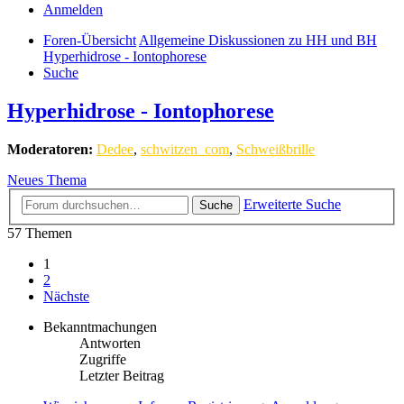
Anmelden
Foren-Übersicht
Allgemeine Diskussionen zu HH und BH
Hyperhidrose - Iontophorese
Suche
Hyperhidrose - Iontophorese
Moderatoren:
Dedee
,
schwitzen_com
,
Schweißbrille
Neues Thema
Erweiterte Suche
Suche
57 Themen
1
2
Nächste
Bekanntmachungen
Antworten
Zugriffe
Letzter Beitrag