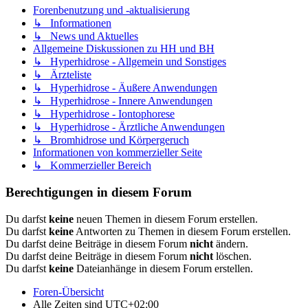
Forenbenutzung und -aktualisierung
↳ Informationen
↳ News und Aktuelles
Allgemeine Diskussionen zu HH und BH
↳ Hyperhidrose - Allgemein und Sonstiges
↳ Ärzteliste
↳ Hyperhidrose - Äußere Anwendungen
↳ Hyperhidrose - Innere Anwendungen
↳ Hyperhidrose - Iontophorese
↳ Hyperhidrose - Ärztliche Anwendungen
↳ Bromhidrose und Körpergeruch
Informationen von kommerzieller Seite
↳ Kommerzieller Bereich
Berechtigungen in diesem Forum
Du darfst
keine
neuen Themen in diesem Forum erstellen.
Du darfst
keine
Antworten zu Themen in diesem Forum erstellen.
Du darfst deine Beiträge in diesem Forum
nicht
ändern.
Du darfst deine Beiträge in diesem Forum
nicht
löschen.
Du darfst
keine
Dateianhänge in diesem Forum erstellen.
Foren-Übersicht
Alle Zeiten sind
UTC+02:00