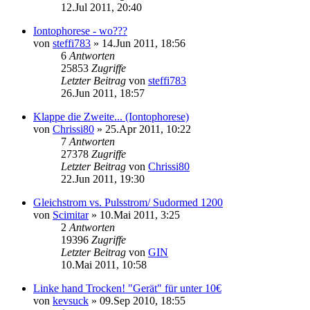
12.Jul 2011, 20:40
Iontophorese - wo???
von
steffi783
»
14.Jun 2011, 18:56
6
Antworten
25853
Zugriffe
Letzter Beitrag
von
steffi783
26.Jun 2011, 18:57
Klappe die Zweite... (Iontophorese)
von
Chrissi80
»
25.Apr 2011, 10:22
7
Antworten
27378
Zugriffe
Letzter Beitrag
von
Chrissi80
22.Jun 2011, 19:30
Gleichstrom vs. Pulsstrom/ Sudormed 1200
von
Scimitar
»
10.Mai 2011, 3:25
2
Antworten
19396
Zugriffe
Letzter Beitrag
von
GIN
10.Mai 2011, 10:58
Linke hand Trocken! "Gerät" für unter 10€
von
kevsuck
»
09.Sep 2010, 18:55