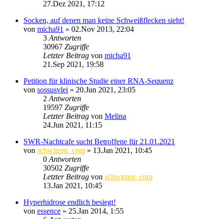
27.Dez 2021, 17:12
Socken, auf denen man keine Schweißflecken sieht!
von
micha91
»
02.Nov 2013, 22:04
3
Antworten
30967
Zugriffe
Letzter Beitrag
von
micha91
21.Sep 2021, 19:58
Petition für klinische Studie einer RNA-Sequenz
von
sossusvlei
»
20.Jun 2021, 23:05
2
Antworten
19597
Zugriffe
Letzter Beitrag
von
Melina
24.Jun 2021, 11:15
SWR-Nachtcafe sucht Betroffene für 21.01.2021
von
schwitzen_com
»
13.Jan 2021, 10:45
0
Antworten
30502
Zugriffe
Letzter Beitrag
von
schwitzen_com
13.Jan 2021, 10:45
Hyperhidrose endlich besiegt!
von
essence
»
25.Jan 2014, 1:55