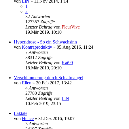
von
LiN
»
11.Nov 2014, 1:14
1
2
32
Antworten
127357
Zugriffe
Letzter Beitrag
von
FleurVive
19.Mär 2019, 10:10
Hyperidrose - So ein Schwachsinn
von
Kontraproduktiv
»
05.Aug 2016, 11:24
7
Antworten
38312
Zugriffe
Letzter Beitrag
von
Kat99
18.Mär 2019, 20:10
Verschlimmerung durch Schlafmangel
von
Ellen
»
20.Feb 2017, 13:42
4
Antworten
27780
Zugriffe
Letzter Beitrag
von
LiN
10.Feb 2019, 23:15
Laktate
von
Hence
»
31.Dez 2016, 19:07
3
Antworten
24197
Zugriffe