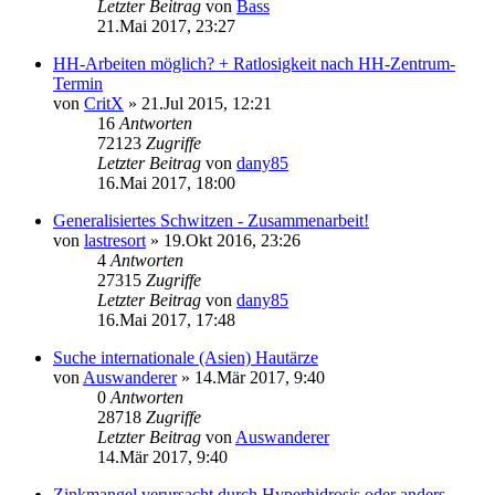
Letzter Beitrag
von
Bass
21.Mai 2017, 23:27
HH-Arbeiten möglich? + Ratlosigkeit nach HH-Zentrum-
Termin
von
CritX
»
21.Jul 2015, 12:21
16
Antworten
72123
Zugriffe
Letzter Beitrag
von
dany85
16.Mai 2017, 18:00
Generalisiertes Schwitzen - Zusammenarbeit!
von
lastresort
»
19.Okt 2016, 23:26
4
Antworten
27315
Zugriffe
Letzter Beitrag
von
dany85
16.Mai 2017, 17:48
Suche internationale (Asien) Hautärze
von
Auswanderer
»
14.Mär 2017, 9:40
0
Antworten
28718
Zugriffe
Letzter Beitrag
von
Auswanderer
14.Mär 2017, 9:40
Zinkmangel verursacht durch Hyperhidrosis oder anders