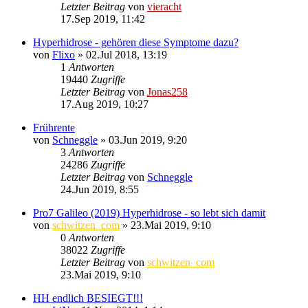
Letzter Beitrag
von
vieracht
17.Sep 2019, 11:42
Hyperhidrose - gehören diese Symptome dazu?
von
Flixo
»
02.Jul 2018, 13:19
1
Antworten
19440
Zugriffe
Letzter Beitrag
von
Jonas258
17.Aug 2019, 10:27
Frührente
von
Schneggle
»
03.Jun 2019, 9:20
3
Antworten
24286
Zugriffe
Letzter Beitrag
von
Schneggle
24.Jun 2019, 8:55
Pro7 Galileo (2019) Hyperhidrose - so lebt sich damit
von
schwitzen_com
»
23.Mai 2019, 9:10
0
Antworten
38022
Zugriffe
Letzter Beitrag
von
schwitzen_com
23.Mai 2019, 9:10
HH endlich BESIEGT!!!