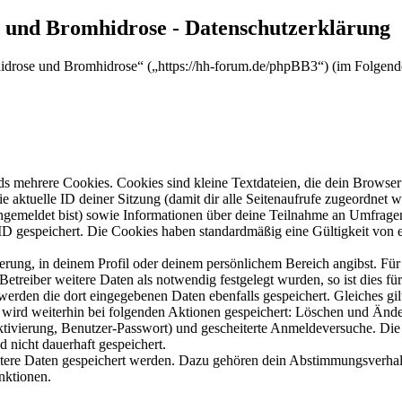
e und Bromhidrose - Datenschutzerklärung
rhidrose und Bromhidrose“ („https://hh-forum.de/phpBB3“) (im Folgend
s mehrere Cookies. Cookies sind kleine Textdateien, die dein Browser 
ie aktuelle ID deiner Sitzung (damit dir alle Seitenaufrufe zugeordnet
angemeldet bist) sowie Informationen über deine Teilnahme an Umfragen
ID gespeichert. Die Cookies haben standardmäßig eine Gültigkeit von e
ierung, in deinem Profil oder deinem persönlichem Bereich angibst. Für
reiber weitere Daten als notwendig festgelegt wurden, so ist dies für 
 werden die dort eingegebenen Daten ebenfalls gespeichert. Gleiches gi
e wird weiterhin bei folgenden Aktionen gespeichert: Löschen und Änd
ktivierung, Benutzer-Passwort) und gescheiterte Anmeldeversuche. D
d nicht dauerhaft gespeichert.
eitere Daten gespeichert werden. Dazu gehören dein Abstimmungsverhal
nktionen.