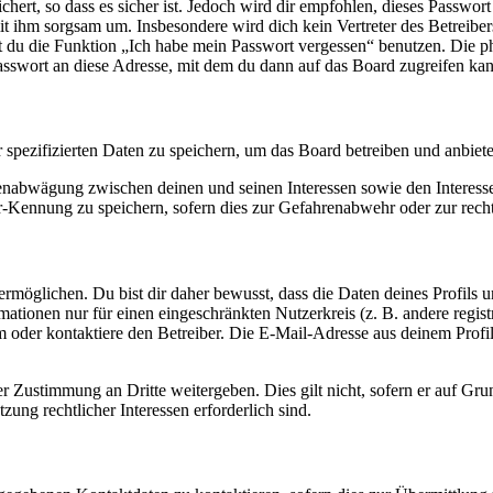
ert, so dass es sicher ist. Jedoch wird dir empfohlen, dieses Passwor
it ihm sorgsam um. Insbesondere wird dich kein Vertreter des Betreibe
nst du die Funktion „Ich habe mein Passwort vergessen“ benutzen. Di
asswort an diese Adresse, mit dem du dann auf das Board zugreifen kan
r spezifizierten Daten zu speichern, um das Board betreiben und anbiet
ssenabwägung zwischen deinen und seinen Interessen sowie den Interes
-Kennung zu speichern, sofern dies zur Gefahrenabwehr oder zur recht
möglichen. Du bist dir daher bewusst, dass die Daten deines Profils und
mationen nur für einen eingeschränkten Nutzerkreis (z. B. andere regist
oder kontaktiere den Betreiber. Die E-Mail-Adresse aus deinem Profil 
r Zustimmung an Dritte weitergeben. Dies gilt nicht, sofern er auf Gr
zung rechtlicher Interessen erforderlich sind.