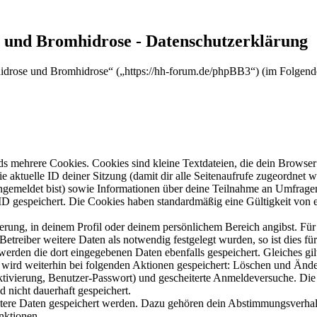
e und Bromhidrose - Datenschutzerklärung
rhidrose und Bromhidrose“ („https://hh-forum.de/phpBB3“) (im Folgend
s mehrere Cookies. Cookies sind kleine Textdateien, die dein Browser 
ie aktuelle ID deiner Sitzung (damit dir alle Seitenaufrufe zugeordnet
angemeldet bist) sowie Informationen über deine Teilnahme an Umfragen
ID gespeichert. Die Cookies haben standardmäßig eine Gültigkeit von e
ierung, in deinem Profil oder deinem persönlichem Bereich angibst. Für
reiber weitere Daten als notwendig festgelegt wurden, so ist dies für 
 werden die dort eingegebenen Daten ebenfalls gespeichert. Gleiches gi
e wird weiterhin bei folgenden Aktionen gespeichert: Löschen und Änd
ktivierung, Benutzer-Passwort) und gescheiterte Anmeldeversuche. D
d nicht dauerhaft gespeichert.
eitere Daten gespeichert werden. Dazu gehören dein Abstimmungsverhal
nktionen.