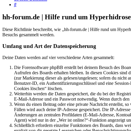
Suche
hh-forum.de | Hilfe rund um Hyperhidros
Diese Richtlinie beschreibt, wie „hh-forum.de | Hilfe rund um Hype
Besuchs gesammelt werden.
Umfang und Art der Datenspeicherung
Deine Daten werden auf vier verschiedene Arten gesammelt:
Die Forensoftware phpBB erstellt bei deinem Besuch des Board
Aufrufen des Boards erhalten bleiben. In diesen Cookies sind d
(zur Markierung dieser als gelesen/ungelesen; sofern du nicht 
Benutzer-ID, ein Authentifizierungsschlüssel und eine Session-
Cookies löschen“ löschen.
Weiterhin werden die Daten gespeichert, die du bei der Registr
E-Mail-Adresse und ein Passwort notwendig. Wenn durch den Bet
Wenn du einen Beitrag oder eine private Nachricht erstellst, so
Fällen wird auch deine IP-Adresse gespeichert. Die IP-Adress
Änderungen an zentralen Profildaten (E-Mail-Adresse, Kontoa
Agent) wird nur in der „Wer ist online?“-Funktion angezeigt un
Schließlich erfordern einzelne Funktionen des Boards, dass w
explizit von dir gesetzte Lesezeichen oder Benachrichtigungsfu