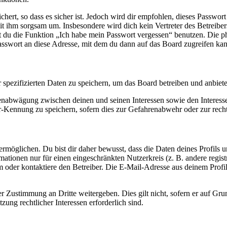
ert, so dass es sicher ist. Jedoch wird dir empfohlen, dieses Passwor
it ihm sorgsam um. Insbesondere wird dich kein Vertreter des Betreibe
nst du die Funktion „Ich habe mein Passwort vergessen“ benutzen. Di
asswort an diese Adresse, mit dem du dann auf das Board zugreifen kan
r spezifizierten Daten zu speichern, um das Board betreiben und anbiet
ssenabwägung zwischen deinen und seinen Interessen sowie den Interes
-Kennung zu speichern, sofern dies zur Gefahrenabwehr oder zur recht
möglichen. Du bist dir daher bewusst, dass die Daten deines Profils und
mationen nur für einen eingeschränkten Nutzerkreis (z. B. andere regist
oder kontaktiere den Betreiber. Die E-Mail-Adresse aus deinem Profil 
r Zustimmung an Dritte weitergeben. Dies gilt nicht, sofern er auf Gr
zung rechtlicher Interessen erforderlich sind.