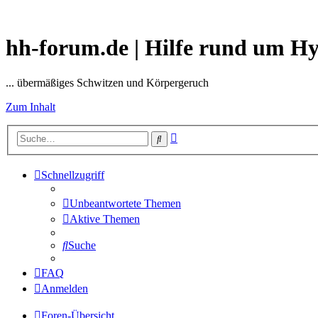
hh-forum.de | Hilfe rund um H
... übermäßiges Schwitzen und Körpergeruch
Zum Inhalt
Erweiterte
Suche
Suche
Schnellzugriff
Unbeantwortete Themen
Aktive Themen
Suche
FAQ
Anmelden
Foren-Übersicht