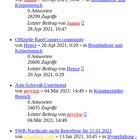
Körpergeruch
0
Antworten
28299
Zugriffe
Letzter Beitrag
von
Jaaaan
28.Apr 2021, 10:47
Offizielle RareConnect community
von
Hence
»
20.Apr 2021, 0:29
» in
Bromhidrose und
Körpergeruch
0
Antworten
26606
Zugriffe
Letzter Beitrag
von
Hence
20.Apr 2021, 0:29
Anti-Schweiß-Unterhemd
von
peyclon
»
04.Mär 2021, 14:49
» in
Kommerzieller
Bereich
0
Antworten
34035
Zugriffe
Letzter Beitrag
von
peyclon
04.Mär 2021, 14:49
SWR-Nachtcafe sucht Betroffene für 21.01.2021
von
schwitzen_com
»
13.Jan 2021, 10:45
» in
Hyperhidrose -