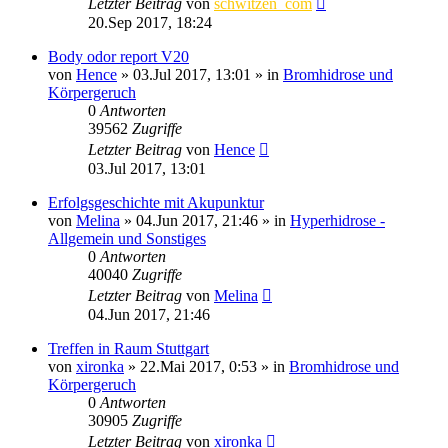
Letzter Beitrag
von
schwitzen_com
20.Sep 2017, 18:24
Body odor report V20
von
Hence
»
03.Jul 2017, 13:01
» in
Bromhidrose und
Körpergeruch
0
Antworten
39562
Zugriffe
Letzter Beitrag
von
Hence
03.Jul 2017, 13:01
Erfolgsgeschichte mit Akupunktur
von
Melina
»
04.Jun 2017, 21:46
» in
Hyperhidrose -
Allgemein und Sonstiges
0
Antworten
40040
Zugriffe
Letzter Beitrag
von
Melina
04.Jun 2017, 21:46
Treffen in Raum Stuttgart
von
xironka
»
22.Mai 2017, 0:53
» in
Bromhidrose und
Körpergeruch
0
Antworten
30905
Zugriffe
Letzter Beitrag
von
xironka