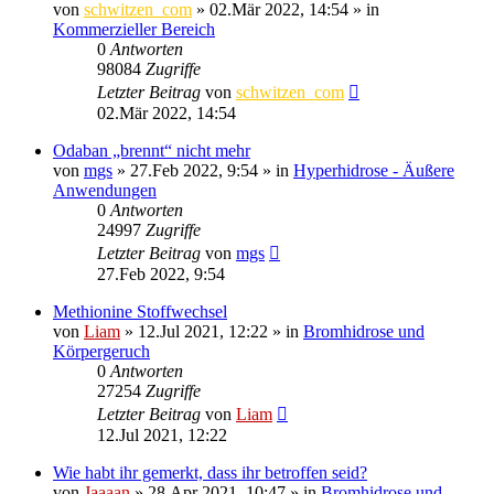
von
schwitzen_com
»
02.Mär 2022, 14:54
» in
Kommerzieller Bereich
0
Antworten
98084
Zugriffe
Letzter Beitrag
von
schwitzen_com
02.Mär 2022, 14:54
Odaban „brennt“ nicht mehr
von
mgs
»
27.Feb 2022, 9:54
» in
Hyperhidrose - Äußere
Anwendungen
0
Antworten
24997
Zugriffe
Letzter Beitrag
von
mgs
27.Feb 2022, 9:54
Methionine Stoffwechsel
von
Liam
»
12.Jul 2021, 12:22
» in
Bromhidrose und
Körpergeruch
0
Antworten
27254
Zugriffe
Letzter Beitrag
von
Liam
12.Jul 2021, 12:22
Wie habt ihr gemerkt, dass ihr betroffen seid?
von
Jaaaan
»
28.Apr 2021, 10:47
» in
Bromhidrose und