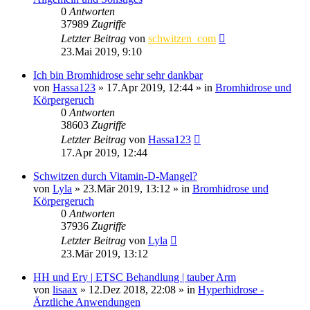
0
Antworten
37989
Zugriffe
Letzter Beitrag
von
schwitzen_com
23.Mai 2019, 9:10
Ich bin Bromhidrose sehr sehr dankbar
von
Hassa123
»
17.Apr 2019, 12:44
» in
Bromhidrose und
Körpergeruch
0
Antworten
38603
Zugriffe
Letzter Beitrag
von
Hassa123
17.Apr 2019, 12:44
Schwitzen durch Vitamin-D-Mangel?
von
Lyla
»
23.Mär 2019, 13:12
» in
Bromhidrose und
Körpergeruch
0
Antworten
37936
Zugriffe
Letzter Beitrag
von
Lyla
23.Mär 2019, 13:12
HH und Ery | ETSC Behandlung | tauber Arm
von
lisaax
»
12.Dez 2018, 22:08
» in
Hyperhidrose -
Ärztliche Anwendungen