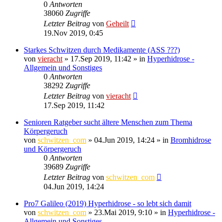
0
Antworten
38060
Zugriffe
Letzter Beitrag
von
Geheilt
19.Nov 2019, 0:45
Starkes Schwitzen durch Medikamente (ASS ???)
von
vieracht
»
17.Sep 2019, 11:42
» in
Hyperhidrose -
Allgemein und Sonstiges
0
Antworten
38292
Zugriffe
Letzter Beitrag
von
vieracht
17.Sep 2019, 11:42
Senioren Ratgeber sucht ältere Menschen zum Thema
Körpergeruch
von
schwitzen_com
»
04.Jun 2019, 14:24
» in
Bromhidrose
und Körpergeruch
0
Antworten
39689
Zugriffe
Letzter Beitrag
von
schwitzen_com
04.Jun 2019, 14:24
Pro7 Galileo (2019) Hyperhidrose - so lebt sich damit
von
schwitzen_com
»
23.Mai 2019, 9:10
» in
Hyperhidrose -
Allgemein und Sonstiges