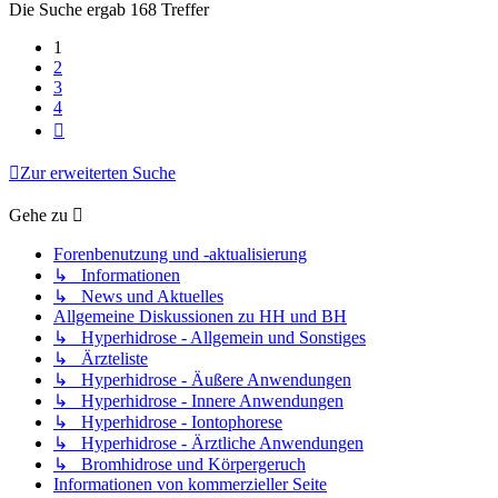
Die Suche ergab 168 Treffer
1
2
3
4
Nächste
Zur erweiterten Suche
Gehe zu
Forenbenutzung und -aktualisierung
↳ Informationen
↳ News und Aktuelles
Allgemeine Diskussionen zu HH und BH
↳ Hyperhidrose - Allgemein und Sonstiges
↳ Ärzteliste
↳ Hyperhidrose - Äußere Anwendungen
↳ Hyperhidrose - Innere Anwendungen
↳ Hyperhidrose - Iontophorese
↳ Hyperhidrose - Ärztliche Anwendungen
↳ Bromhidrose und Körpergeruch
Informationen von kommerzieller Seite