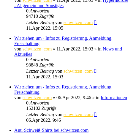
von
schwitzen_com
»
11.Apr 2022, 15:05
» in
Hyperhidrose
- Allgemein und Sonstiges
0
Antworten
94710
Zugriffe
Letzter Beitrag
von
schwitzen_com
11.Apr 2022, 15:05
Wir ziehen um - Infos zu Registrierung, Anmeldung,
Freischaltung
von
schwitzen_com
»
11.Apr 2022, 15:03
» in
News und
Aktuelles
0
Antworten
98848
Zugriffe
Letzter Beitrag
von
schwitzen_com
11.Apr 2022, 15:03
Wir ziehen um - Infos zu Registrierung, Anmeldung,
Freischaltung
von
schwitzen_com
»
06.Apr 2022, 9:46
» in
Informationen
0
Antworten
152102
Zugriffe
Letzter Beitrag
von
schwitzen_com
06.Apr 2022, 9:46
Anti-Schweiß-Shirts bei schwitzen.com