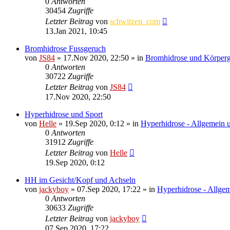
0
Antworten
30454
Zugriffe
Letzter Beitrag
von
schwitzen_com
13.Jan 2021, 10:45
Bromhidrose Fussgeruch
von
JS84
»
17.Nov 2020, 22:50
» in
Bromhidrose und Körper
0
Antworten
30722
Zugriffe
Letzter Beitrag
von
JS84
17.Nov 2020, 22:50
Hyperhidrose und Sport
von
Helle
»
19.Sep 2020, 0:12
» in
Hyperhidrose - Allgemein 
0
Antworten
31912
Zugriffe
Letzter Beitrag
von
Helle
19.Sep 2020, 0:12
HH im Gesicht/Kopf und Achseln
von
jackyboy
»
07.Sep 2020, 17:22
» in
Hyperhidrose - Allgem
0
Antworten
30633
Zugriffe
Letzter Beitrag
von
jackyboy
07.Sep 2020, 17:22