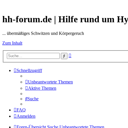
hh-forum.de | Hilfe rund um H
... übermäßiges Schwitzen und Körpergeruch
Zum Inhalt
Erweiterte
Suche
Suche
Schnellzugriff
Unbeantwortete Themen
Aktive Themen
Suche
FAQ
Anmelden
Foren-Übersicht
Suche
Unbeantwortete Themen