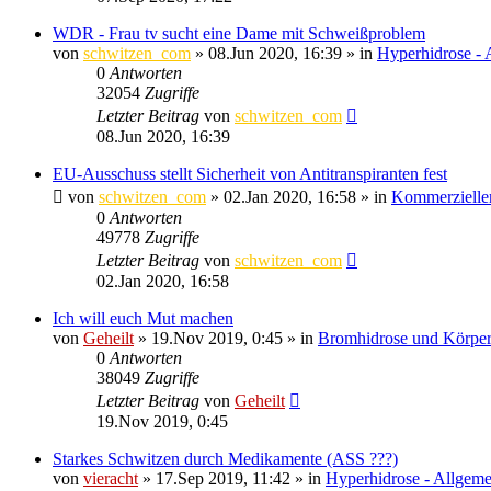
WDR - Frau tv sucht eine Dame mit Schweißproblem
von
schwitzen_com
»
08.Jun 2020, 16:39
» in
Hyperhidrose - 
0
Antworten
32054
Zugriffe
Letzter Beitrag
von
schwitzen_com
08.Jun 2020, 16:39
EU-Ausschuss stellt Sicherheit von Antitranspiranten fest
von
schwitzen_com
»
02.Jan 2020, 16:58
» in
Kommerzieller
0
Antworten
49778
Zugriffe
Letzter Beitrag
von
schwitzen_com
02.Jan 2020, 16:58
Ich will euch Mut machen
von
Geheilt
»
19.Nov 2019, 0:45
» in
Bromhidrose und Körpe
0
Antworten
38049
Zugriffe
Letzter Beitrag
von
Geheilt
19.Nov 2019, 0:45
Starkes Schwitzen durch Medikamente (ASS ???)
von
vieracht
»
17.Sep 2019, 11:42
» in
Hyperhidrose - Allgeme