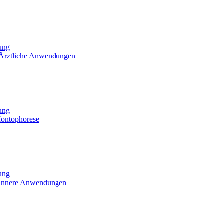
tung
 Ärztliche Anwendungen
tung
Iontophorese
tung
 Innere Anwendungen