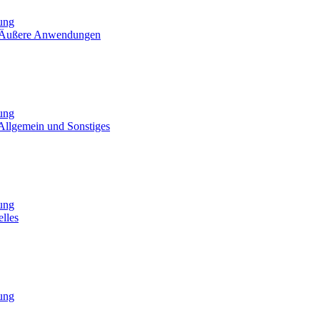
tung
- Äußere Anwendungen
tung
Allgemein und Sonstiges
tung
lles
tung