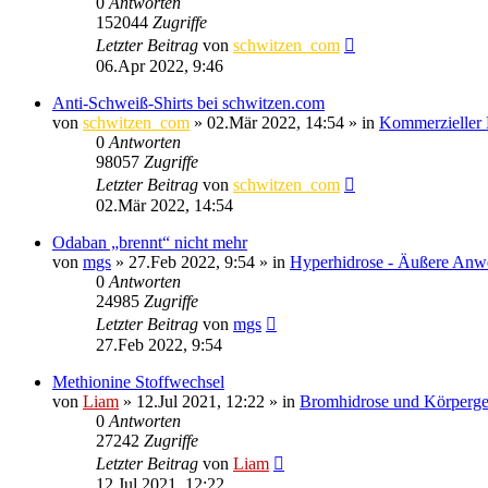
0
Antworten
152044
Zugriffe
Letzter Beitrag
von
schwitzen_com
06.Apr 2022, 9:46
Anti-Schweiß-Shirts bei schwitzen.com
von
schwitzen_com
»
02.Mär 2022, 14:54
» in
Kommerzieller 
0
Antworten
98057
Zugriffe
Letzter Beitrag
von
schwitzen_com
02.Mär 2022, 14:54
Odaban „brennt“ nicht mehr
von
mgs
»
27.Feb 2022, 9:54
» in
Hyperhidrose - Äußere An
0
Antworten
24985
Zugriffe
Letzter Beitrag
von
mgs
27.Feb 2022, 9:54
Methionine Stoffwechsel
von
Liam
»
12.Jul 2021, 12:22
» in
Bromhidrose und Körperg
0
Antworten
27242
Zugriffe
Letzter Beitrag
von
Liam
12.Jul 2021, 12:22