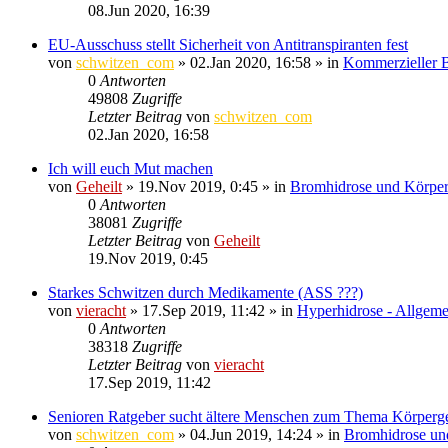
08.Jun 2020, 16:39
EU-Ausschuss stellt Sicherheit von Antitranspiranten fest
von
schwitzen_com
»
02.Jan 2020, 16:58
» in
Kommerzieller B
0
Antworten
49808
Zugriffe
Letzter Beitrag
von
schwitzen_com
02.Jan 2020, 16:58
Ich will euch Mut machen
von
Geheilt
»
19.Nov 2019, 0:45
» in
Bromhidrose und Körpe
0
Antworten
38081
Zugriffe
Letzter Beitrag
von
Geheilt
19.Nov 2019, 0:45
Starkes Schwitzen durch Medikamente (ASS ???)
von
vieracht
»
17.Sep 2019, 11:42
» in
Hyperhidrose - Allgeme
0
Antworten
38318
Zugriffe
Letzter Beitrag
von
vieracht
17.Sep 2019, 11:42
Senioren Ratgeber sucht ältere Menschen zum Thema Körperg
von
schwitzen_com
»
04.Jun 2019, 14:24
» in
Bromhidrose un