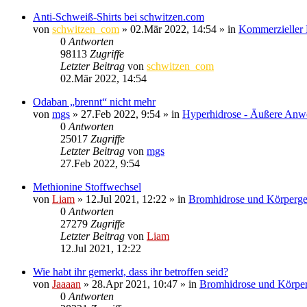
Anti-Schweiß-Shirts bei schwitzen.com
von
schwitzen_com
»
02.Mär 2022, 14:54
» in
Kommerzieller 
0
Antworten
98113
Zugriffe
Letzter Beitrag
von
schwitzen_com
02.Mär 2022, 14:54
Odaban „brennt“ nicht mehr
von
mgs
»
27.Feb 2022, 9:54
» in
Hyperhidrose - Äußere An
0
Antworten
25017
Zugriffe
Letzter Beitrag
von
mgs
27.Feb 2022, 9:54
Methionine Stoffwechsel
von
Liam
»
12.Jul 2021, 12:22
» in
Bromhidrose und Körperg
0
Antworten
27279
Zugriffe
Letzter Beitrag
von
Liam
12.Jul 2021, 12:22
Wie habt ihr gemerkt, dass ihr betroffen seid?
von
Jaaaan
»
28.Apr 2021, 10:47
» in
Bromhidrose und Körpe
0
Antworten