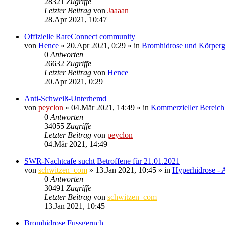
28321
Zugriffe
Letzter Beitrag
von
Jaaaan
28.Apr 2021, 10:47
Offizielle RareConnect community
von
Hence
»
20.Apr 2021, 0:29
» in
Bromhidrose und Körperg
0
Antworten
26632
Zugriffe
Letzter Beitrag
von
Hence
20.Apr 2021, 0:29
Anti-Schweiß-Unterhemd
von
peyclon
»
04.Mär 2021, 14:49
» in
Kommerzieller Bereich
0
Antworten
34055
Zugriffe
Letzter Beitrag
von
peyclon
04.Mär 2021, 14:49
SWR-Nachtcafe sucht Betroffene für 21.01.2021
von
schwitzen_com
»
13.Jan 2021, 10:45
» in
Hyperhidrose - 
0
Antworten
30491
Zugriffe
Letzter Beitrag
von
schwitzen_com
13.Jan 2021, 10:45
Bromhidrose Fussgeruch