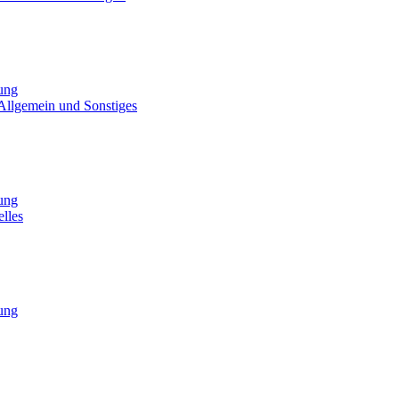
tung
Allgemein und Sonstiges
tung
lles
tung