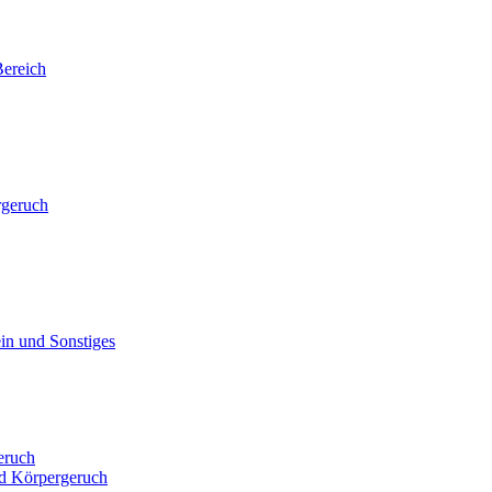
ereich
rgeruch
in und Sonstiges
eruch
d Körpergeruch