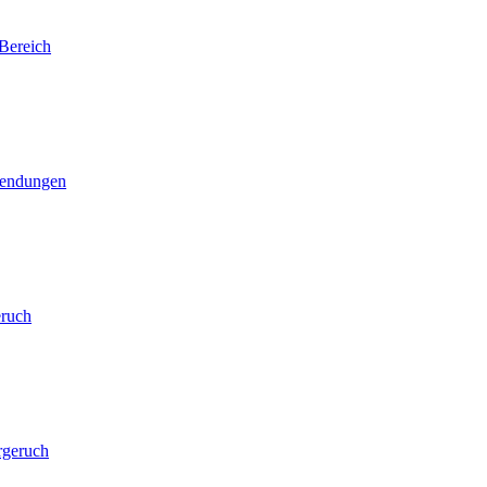
Bereich
wendungen
eruch
rgeruch