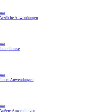
tung
 Ärztliche Anwendungen
tung
Iontophorese
tung
 Innere Anwendungen
tung
- Äußere Anwendungen