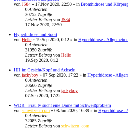
von
JS84
»
17.Nov 2020, 22:50
» in
Bromhidrose und Körper
0
Antworten
30752
Zugriffe
Letzter Beitrag
von
JS84
17.Nov 2020, 22:50
Hyperhidrose und Sport
von
Helle
»
19.Sep 2020, 0:12
» in
Hyperhidrose - Allgemein 
0
Antworten
31950
Zugriffe
Letzter Beitrag
von
Helle
19.Sep 2020, 0:12
HH im Gesicht/Kopf und Achseln
von
jackyboy
»
07.Sep 2020, 17:22
» in
Hyperhidrose - Allgem
0
Antworten
30666
Zugriffe
Letzter Beitrag
von
jackyboy
07.Sep 2020, 17:22
WDR - Frau tv sucht eine Dame mit Schweißproblem
von
schwitzen_com
»
08.Jun 2020, 16:39
» in
Hyperhidrose - 
0
Antworten
32085
Zugriffe
Letzter Beitrag
von
schwitzen_com