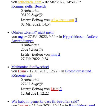
von
schwitzen_com
»
02.Mär 2022, 14:54
» in
Kommerzieller Bereich
0
Antworten
98120
Zugriffe
Letzter Beitrag
von
schwitzen_com
02.Mär 2022, 14:54
Odaban „brennt“ nicht mehr
von
mgs
»
27.Feb 2022, 9:54
» in
Hyperhidrose - Äußere
Anwendungen
0
Antworten
25024
Zugriffe
Letzter Beitrag
von
mgs
27.Feb 2022, 9:54
Methionine Stoffwechsel
von
Liam
»
12.Jul 2021, 12:22
» in
Bromhidrose und
Körpergeruch
0
Antworten
27287
Zugriffe
Letzter Beitrag
von
Liam
12.Jul 2021, 12:22
Wie habt ihr gemerkt, dass ihr betroffen seid?
von
Jaaaan
»
28.Apr 2021, 10:47
» in
Bromhidrose und