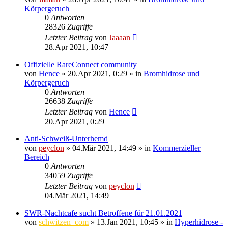
Körpergeruch
0
Antworten
28326
Zugriffe
Letzter Beitrag
von
Jaaaan
28.Apr 2021, 10:47
Offizielle RareConnect community
von
Hence
»
20.Apr 2021, 0:29
» in
Bromhidrose und
Körpergeruch
0
Antworten
26638
Zugriffe
Letzter Beitrag
von
Hence
20.Apr 2021, 0:29
Anti-Schweiß-Unterhemd
von
peyclon
»
04.Mär 2021, 14:49
» in
Kommerzieller
Bereich
0
Antworten
34059
Zugriffe
Letzter Beitrag
von
peyclon
04.Mär 2021, 14:49
SWR-Nachtcafe sucht Betroffene für 21.01.2021
von
schwitzen_com
»
13.Jan 2021, 10:45
» in
Hyperhidrose -