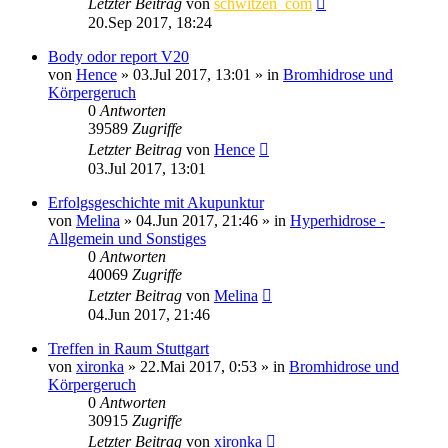
Letzter Beitrag
von
schwitzen_com
20.Sep 2017, 18:24
Body odor report V20
von
Hence
»
03.Jul 2017, 13:01
» in
Bromhidrose und
Körpergeruch
0
Antworten
39589
Zugriffe
Letzter Beitrag
von
Hence
03.Jul 2017, 13:01
Erfolgsgeschichte mit Akupunktur
von
Melina
»
04.Jun 2017, 21:46
» in
Hyperhidrose -
Allgemein und Sonstiges
0
Antworten
40069
Zugriffe
Letzter Beitrag
von
Melina
04.Jun 2017, 21:46
Treffen in Raum Stuttgart
von
xironka
»
22.Mai 2017, 0:53
» in
Bromhidrose und
Körpergeruch
0
Antworten
30915
Zugriffe
Letzter Beitrag
von
xironka