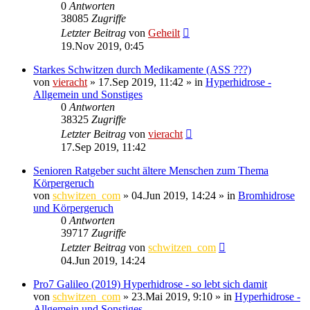
0
Antworten
38085
Zugriffe
Letzter Beitrag
von
Geheilt
19.Nov 2019, 0:45
Starkes Schwitzen durch Medikamente (ASS ???)
von
vieracht
»
17.Sep 2019, 11:42
» in
Hyperhidrose -
Allgemein und Sonstiges
0
Antworten
38325
Zugriffe
Letzter Beitrag
von
vieracht
17.Sep 2019, 11:42
Senioren Ratgeber sucht ältere Menschen zum Thema
Körpergeruch
von
schwitzen_com
»
04.Jun 2019, 14:24
» in
Bromhidrose
und Körpergeruch
0
Antworten
39717
Zugriffe
Letzter Beitrag
von
schwitzen_com
04.Jun 2019, 14:24
Pro7 Galileo (2019) Hyperhidrose - so lebt sich damit
von
schwitzen_com
»
23.Mai 2019, 9:10
» in
Hyperhidrose -
Allgemein und Sonstiges