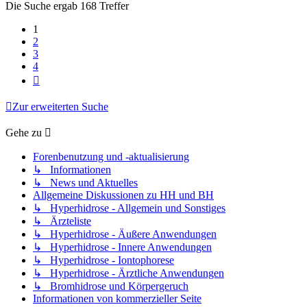
Die Suche ergab 168 Treffer
1
2
3
4
Nächste
Zur erweiterten Suche
Gehe zu
Forenbenutzung und -aktualisierung
↳ Informationen
↳ News und Aktuelles
Allgemeine Diskussionen zu HH und BH
↳ Hyperhidrose - Allgemein und Sonstiges
↳ Ärzteliste
↳ Hyperhidrose - Äußere Anwendungen
↳ Hyperhidrose - Innere Anwendungen
↳ Hyperhidrose - Iontophorese
↳ Hyperhidrose - Ärztliche Anwendungen
↳ Bromhidrose und Körpergeruch
Informationen von kommerzieller Seite