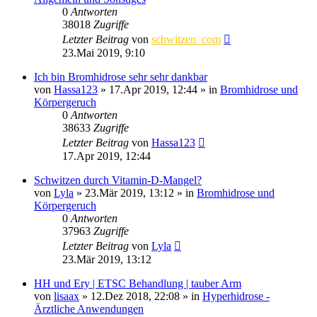
0
Antworten
38018
Zugriffe
Letzter Beitrag
von
schwitzen_com
23.Mai 2019, 9:10
Ich bin Bromhidrose sehr sehr dankbar
von
Hassa123
»
17.Apr 2019, 12:44
» in
Bromhidrose und
Körpergeruch
0
Antworten
38633
Zugriffe
Letzter Beitrag
von
Hassa123
17.Apr 2019, 12:44
Schwitzen durch Vitamin-D-Mangel?
von
Lyla
»
23.Mär 2019, 13:12
» in
Bromhidrose und
Körpergeruch
0
Antworten
37963
Zugriffe
Letzter Beitrag
von
Lyla
23.Mär 2019, 13:12
HH und Ery | ETSC Behandlung | tauber Arm
von
lisaax
»
12.Dez 2018, 22:08
» in
Hyperhidrose -
Ärztliche Anwendungen