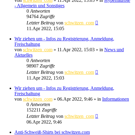
von
schwitzen_com
»
11.Apr 2022, 15:05
» in
Hyperhidrose
- Allgemein und Sonstiges
0
Antworten
94764
Zugriffe
Letzter Beitrag
von
schwitzen_com
11.Apr 2022, 15:05
Wir ziehen um - Infos zu Registrierung, Anmeldung,
Freischaltung
von
schwitzen_com
»
11.Apr 2022, 15:03
» in
News und
Aktuelles
0
Antworten
98907
Zugriffe
Letzter Beitrag
von
schwitzen_com
11.Apr 2022, 15:03
Wir ziehen um - Infos zu Registrierung, Anmeldung,
Freischaltung
von
schwitzen_com
»
06.Apr 2022, 9:46
» in
Informationen
0
Antworten
152211
Zugriffe
Letzter Beitrag
von
schwitzen_com
06.Apr 2022, 9:46
Anti-Schweiß-Shirts bei schwitzen.com