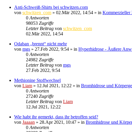
Anti-Schweiß-Shirts bei schwitzen.com
von
schwitzen_com
»
02.Mär 2022, 14:54
» in
Kommerzieller 
0
Antworten
98053
Zugriffe
Letzter Beitrag
von
schwitzen_com
02.Mär 2022, 14:54
Odaban „brennt“ nicht mehr
von
mgs
»
27.Feb 2022, 9:54
» in
Hyperhidrose - Äußere An
0
Antworten
24982
Zugriffe
Letzter Beitrag
von
mgs
27.Feb 2022, 9:54
Methionine Stoffwechsel
von
Liam
»
12.Jul 2021, 12:22
» in
Bromhidrose und Körperg
0
Antworten
27240
Zugriffe
Letzter Beitrag
von
Liam
12.Jul 2021, 12:22
Wie habt ihr gemerkt, dass ihr betroffen seid?
von
Jaaaan
»
28.Apr 2021, 10:47
» in
Bromhidrose und Körpe
0
Antworten