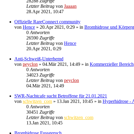
28288
Zugriffe
Letzter Beitrag
von
Jaaaan
28.Apr 2021, 10:47
Offizielle RareConnect community
von
Hence
»
20.Apr 2021, 0:29
» in
Bromhidrose und Körperg
0
Antworten
26590
Zugriffe
Letzter Beitrag
von
Hence
20.Apr 2021, 0:29
Anti-Schweiß-Unterhemd
von
peyclon
»
04.Mär 2021, 14:49
» in
Kommerzieller Bereich
0
Antworten
34023
Zugriffe
Letzter Beitrag
von
peyclon
04.Mär 2021, 14:49
SWR-Nachtcafe sucht Betroffene für 21.01.2021
von
schwitzen_com
»
13.Jan 2021, 10:45
» in
Hyperhidrose - 
0
Antworten
30451
Zugriffe
Letzter Beitrag
von
schwitzen_com
13.Jan 2021, 10:45
Bromhidrose Fussgeruch