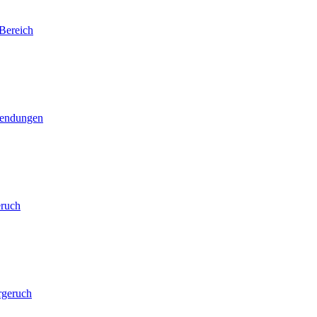
Bereich
wendungen
eruch
rgeruch