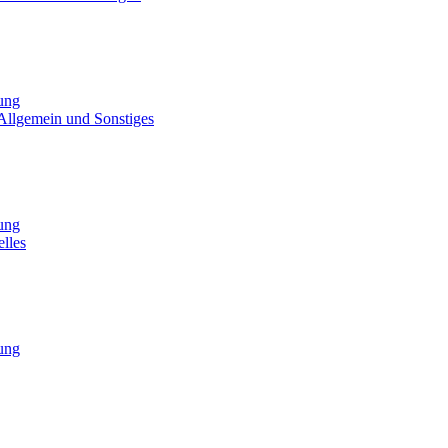
tung
Allgemein und Sonstiges
tung
lles
tung