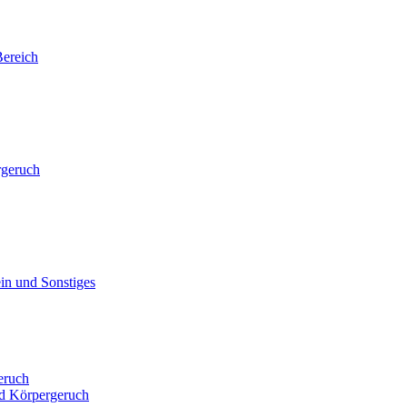
ereich
rgeruch
in und Sonstiges
eruch
d Körpergeruch