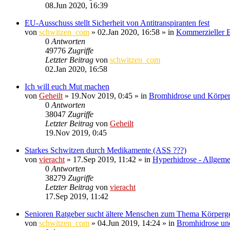
08.Jun 2020, 16:39
EU-Ausschuss stellt Sicherheit von Antitranspiranten fest
von
schwitzen_com
»
02.Jan 2020, 16:58
» in
Kommerzieller B
0
Antworten
49776
Zugriffe
Letzter Beitrag
von
schwitzen_com
02.Jan 2020, 16:58
Ich will euch Mut machen
von
Geheilt
»
19.Nov 2019, 0:45
» in
Bromhidrose und Körpe
0
Antworten
38047
Zugriffe
Letzter Beitrag
von
Geheilt
19.Nov 2019, 0:45
Starkes Schwitzen durch Medikamente (ASS ???)
von
vieracht
»
17.Sep 2019, 11:42
» in
Hyperhidrose - Allgeme
0
Antworten
38279
Zugriffe
Letzter Beitrag
von
vieracht
17.Sep 2019, 11:42
Senioren Ratgeber sucht ältere Menschen zum Thema Körperg
von
schwitzen_com
»
04.Jun 2019, 14:24
» in
Bromhidrose un