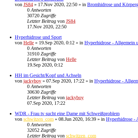
von
JS84
»
17.Nov 2020, 22:50
» in
Bromhidrose und Körper
0
Antworten
30720
Zugriffe
Letzter Beitrag
von
JS84
17.Nov 2020, 22:50
Hyperhidrose und Sport
von
Helle
»
19.Sep 2020, 0:12
» in
Hyperhidrose - Allgemein 
0
Antworten
31910
Zugriffe
Letzter Beitrag
von
Helle
19.Sep 2020, 0:12
HH im Gesicht/Kopf und Achseln
von
jackyboy
»
07.Sep 2020, 17:22
» in
Hyperhidrose - Allgem
0
Antworten
30630
Zugriffe
Letzter Beitrag
von
jackyboy
07.Sep 2020, 17:22
WDR - Frau tv sucht eine Dame mit Schweißproblem
von
schwitzen_com
»
08.Jun 2020, 16:39
» in
Hyperhidrose - 
0
Antworten
32052
Zugriffe
Letzter Beitrag
von
schwitzen_com