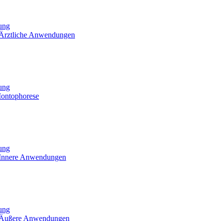
tung
 Ärztliche Anwendungen
tung
Iontophorese
tung
 Innere Anwendungen
tung
- Äußere Anwendungen