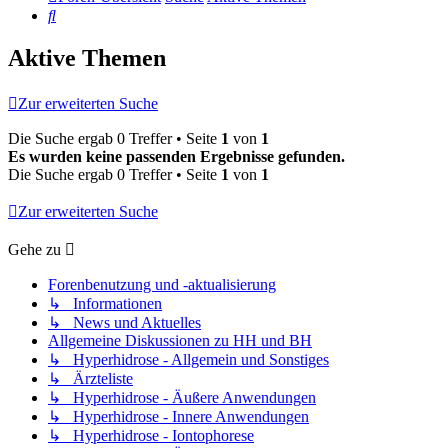
Suche
Aktive Themen
Zur erweiterten Suche
Die Suche ergab 0 Treffer • Seite
1
von
1
Es wurden keine passenden Ergebnisse gefunden.
Die Suche ergab 0 Treffer • Seite
1
von
1
Zur erweiterten Suche
Gehe zu
Forenbenutzung und -aktualisierung
↳ Informationen
↳ News und Aktuelles
Allgemeine Diskussionen zu HH und BH
↳ Hyperhidrose - Allgemein und Sonstiges
↳ Ärzteliste
↳ Hyperhidrose - Äußere Anwendungen
↳ Hyperhidrose - Innere Anwendungen
↳ Hyperhidrose - Iontophorese