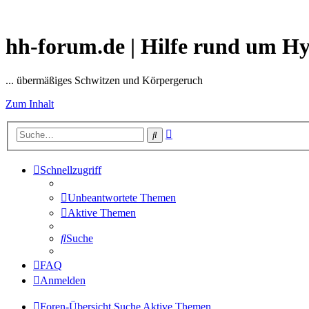
hh-forum.de | Hilfe rund um H
... übermäßiges Schwitzen und Körpergeruch
Zum Inhalt
Erweiterte
Suche
Suche
Schnellzugriff
Unbeantwortete Themen
Aktive Themen
Suche
FAQ
Anmelden
Foren-Übersicht
Suche
Aktive Themen