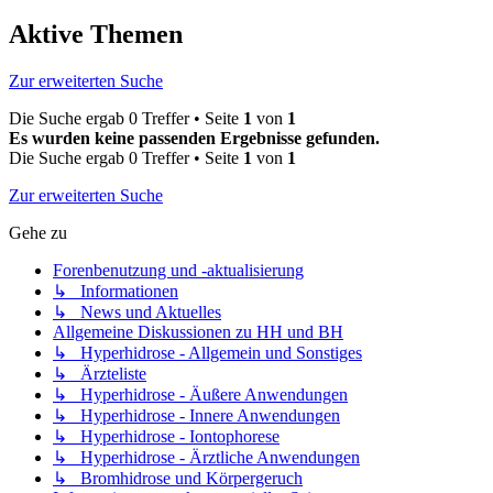
Aktive Themen
Zur erweiterten Suche
Die Suche ergab 0 Treffer • Seite
1
von
1
Es wurden keine passenden Ergebnisse gefunden.
Die Suche ergab 0 Treffer • Seite
1
von
1
Zur erweiterten Suche
Gehe zu
Forenbenutzung und -aktualisierung
↳ Informationen
↳ News und Aktuelles
Allgemeine Diskussionen zu HH und BH
↳ Hyperhidrose - Allgemein und Sonstiges
↳ Ärzteliste
↳ Hyperhidrose - Äußere Anwendungen
↳ Hyperhidrose - Innere Anwendungen
↳ Hyperhidrose - Iontophorese
↳ Hyperhidrose - Ärztliche Anwendungen
↳ Bromhidrose und Körpergeruch