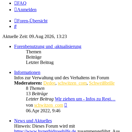
FAQ
Anmelden
Foren-Übersicht
Suche
Aktuelle Zeit: 09.Aug 2026, 13:23
Forenbenutzung und -aktualisierung
Themen
Beiträge
Letzter Beitrag
Informationen
Infos zur Verwaltung und des Verhaltens im Forum
Moderatoren:
Dedee
,
schwitzen_com
,
Schweißbrille
8
Themen
13
Beiträge
Letzter Beitrag
Wir ziehen um - Infos zu Regi…
Neuester
von
schwitzen_com
Beitrag
06.Apr 2022, 9:46
News und Aktuelles
Hinweis: Dieses Forum wird mit
https://www.hyperhidrosehilfe.de
zusammengeführt. Aus