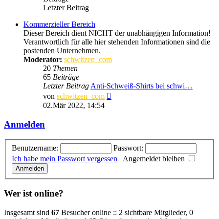
Letzter Beitrag
Kommerzieller Bereich
Dieser Bereich dient NICHT der unabhängigen Information!
Verantwortlich für alle hier stehenden Informationen sind die
postenden Unternehmen.
Moderator:
schwitzen_com
20
Themen
65
Beiträge
Letzter Beitrag
Anti-Schweiß-Shirts bei schwi…
Neuester
von
schwitzen_com
Beitrag
02.Mär 2022, 14:54
Anmelden
Benutzername:
Passwort:
Ich habe mein Passwort vergessen
|
Angemeldet bleiben
Wer ist online?
Insgesamt sind
67
Besucher online :: 2 sichtbare Mitglieder, 0