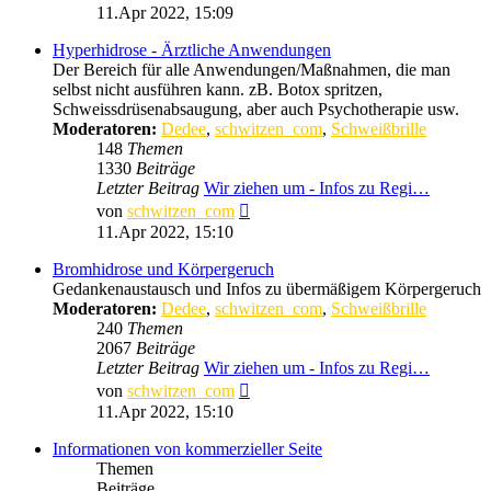
Beitrag
11.Apr 2022, 15:09
Hyperhidrose - Ärztliche Anwendungen
Der Bereich für alle Anwendungen/Maßnahmen, die man
selbst nicht ausführen kann. zB. Botox spritzen,
Schweissdrüsenabsaugung, aber auch Psychotherapie usw.
Moderatoren:
Dedee
,
schwitzen_com
,
Schweißbrille
148
Themen
1330
Beiträge
Letzter Beitrag
Wir ziehen um - Infos zu Regi…
Neuester
von
schwitzen_com
Beitrag
11.Apr 2022, 15:10
Bromhidrose und Körpergeruch
Gedankenaustausch und Infos zu übermäßigem Körpergeruch
Moderatoren:
Dedee
,
schwitzen_com
,
Schweißbrille
240
Themen
2067
Beiträge
Letzter Beitrag
Wir ziehen um - Infos zu Regi…
Neuester
von
schwitzen_com
Beitrag
11.Apr 2022, 15:10
Informationen von kommerzieller Seite
Themen
Beiträge