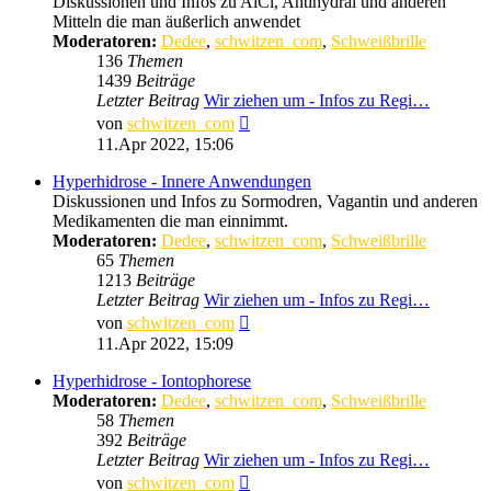
Diskussionen und Infos zu AlCl, Antihydral und anderen
Mitteln die man äußerlich anwendet
Moderatoren:
Dedee
,
schwitzen_com
,
Schweißbrille
136
Themen
1439
Beiträge
Letzter Beitrag
Wir ziehen um - Infos zu Regi…
Neuester
von
schwitzen_com
Beitrag
11.Apr 2022, 15:06
Hyperhidrose - Innere Anwendungen
Diskussionen und Infos zu Sormodren, Vagantin und anderen
Medikamenten die man einnimmt.
Moderatoren:
Dedee
,
schwitzen_com
,
Schweißbrille
65
Themen
1213
Beiträge
Letzter Beitrag
Wir ziehen um - Infos zu Regi…
Neuester
von
schwitzen_com
Beitrag
11.Apr 2022, 15:09
Hyperhidrose - Iontophorese
Moderatoren:
Dedee
,
schwitzen_com
,
Schweißbrille
58
Themen
392
Beiträge
Letzter Beitrag
Wir ziehen um - Infos zu Regi…
Neuester
von
schwitzen_com