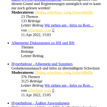
diesem Grund sind Registrierungen unmöglich und es kann
nur noch gelesen werden!
Moderatoren:
Dedee
,
schwitzen_com
,
Schweißbrille
23
Themen
133
Beiträge
Letzter Beitrag
Wir ziehen um - Infos zu Regi…
Neuester
von
schwitzen_com
Beitrag
11.Apr 2022, 15:03
Allgemeine Diskussionen zu HH und BH
Themen
Beiträge
Letzter Beitrag
Hyperhidrose - Allgemein und Sonstiges
Gedankenaustausch und Infos zu übermäßigem Schwitzen
Moderatoren:
Dedee
,
schwitzen_com
,
Schweißbrille
376
Themen
3125
Beiträge
Letzter Beitrag
Wir ziehen um - Infos zu Regi…
Neuester
von
schwitzen_com
Beitrag
11.Apr 2022, 15:05
Hyperhidrose - Äußere Anwendungen