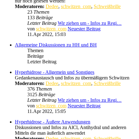
nur noch gelesen werden!
Moderatoren:
Dedee
,
schwitzen_com
,
Schweißbrille
23
Themen
133
Beiträge
Letzter Beitrag
Wir ziehen um - Infos zu Regi…
von
schwitzen_com
Neuester Beitrag
11.Apr 2022, 15:03
Allgemeine Diskussionen zu HH und BH
Themen
Beiträge
Letzter Beitrag
Hyperhidrose - Allgemein und Sonstiges
Gedankenaustausch und Infos zu übermäßigem Schwitzen
Moderatoren:
Dedee
,
schwitzen_com
,
Schweißbrille
376
Themen
3125
Beiträge
Letzter Beitrag
Wir ziehen um - Infos zu Regi…
von
schwitzen_com
Neuester Beitrag
11.Apr 2022, 15:05
Hyperhidrose - Äußere Anwendungen
Diskussionen und Infos zu AlCl, Antihydral und anderen
Mitteln die man äußerlich anwendet
Moderatoren:
Dedee
,
schwitzen_com
,
Schweißbrille