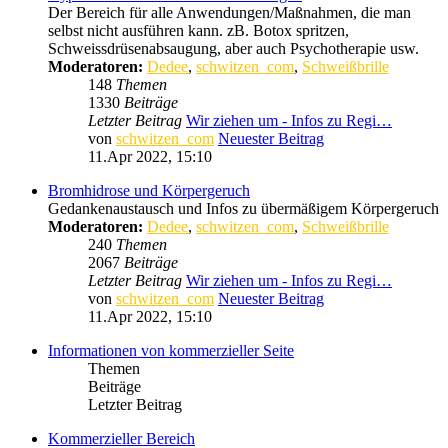
Der Bereich für alle Anwendungen/Maßnahmen, die man
selbst nicht ausführen kann. zB. Botox spritzen,
Schweissdrüsenabsaugung, aber auch Psychotherapie usw.
Moderatoren:
Dedee
,
schwitzen_com
,
Schweißbrille
148
Themen
1330
Beiträge
Letzter Beitrag
Wir ziehen um - Infos zu Regi…
von
schwitzen_com
Neuester Beitrag
11.Apr 2022, 15:10
Bromhidrose und Körpergeruch
Gedankenaustausch und Infos zu übermäßigem Körpergeruch
Moderatoren:
Dedee
,
schwitzen_com
,
Schweißbrille
240
Themen
2067
Beiträge
Letzter Beitrag
Wir ziehen um - Infos zu Regi…
von
schwitzen_com
Neuester Beitrag
11.Apr 2022, 15:10
Informationen von kommerzieller Seite
Themen
Beiträge
Letzter Beitrag
Kommerzieller Bereich