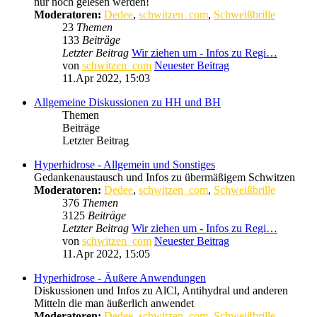
nur noch gelesen werden!
Moderatoren:
Dedee
,
schwitzen_com
,
Schweißbrille
23
Themen
133
Beiträge
Letzter Beitrag
Wir ziehen um - Infos zu Regi…
von
schwitzen_com
Neuester Beitrag
11.Apr 2022, 15:03
Allgemeine Diskussionen zu HH und BH
Themen
Beiträge
Letzter Beitrag
Hyperhidrose - Allgemein und Sonstiges
Gedankenaustausch und Infos zu übermäßigem Schwitzen
Moderatoren:
Dedee
,
schwitzen_com
,
Schweißbrille
376
Themen
3125
Beiträge
Letzter Beitrag
Wir ziehen um - Infos zu Regi…
von
schwitzen_com
Neuester Beitrag
11.Apr 2022, 15:05
Hyperhidrose - Äußere Anwendungen
Diskussionen und Infos zu AlCl, Antihydral und anderen
Mitteln die man äußerlich anwendet
Moderatoren:
Dedee
,
schwitzen_com
,
Schweißbrille