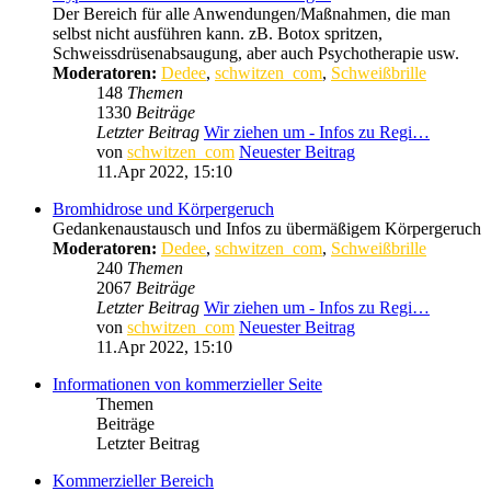
Der Bereich für alle Anwendungen/Maßnahmen, die man
selbst nicht ausführen kann. zB. Botox spritzen,
Schweissdrüsenabsaugung, aber auch Psychotherapie usw.
Moderatoren:
Dedee
,
schwitzen_com
,
Schweißbrille
148
Themen
1330
Beiträge
Letzter Beitrag
Wir ziehen um - Infos zu Regi…
von
schwitzen_com
Neuester Beitrag
11.Apr 2022, 15:10
Bromhidrose und Körpergeruch
Gedankenaustausch und Infos zu übermäßigem Körpergeruch
Moderatoren:
Dedee
,
schwitzen_com
,
Schweißbrille
240
Themen
2067
Beiträge
Letzter Beitrag
Wir ziehen um - Infos zu Regi…
von
schwitzen_com
Neuester Beitrag
11.Apr 2022, 15:10
Informationen von kommerzieller Seite
Themen
Beiträge
Letzter Beitrag
Kommerzieller Bereich